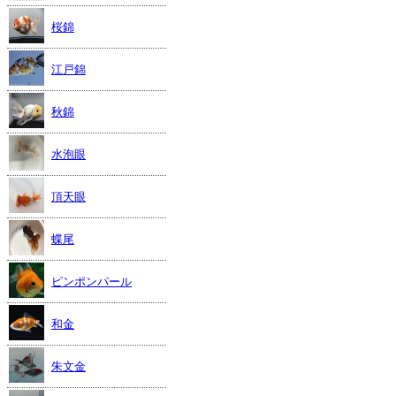
桜錦
江戸錦
秋錦
水泡眼
頂天眼
蝶尾
ピンポンパール
和金
朱文金