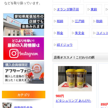
などを取り扱っています。
オランダ獅子頭
東錦
桜錦
江戸錦
秋錦
和金
朱文金
コメッ
緋ドジョウ
店長オススメ！こだわりの餌
カテゴリ
980円
ビタシュリンプ あらびた
890
伊藤保氏作魚