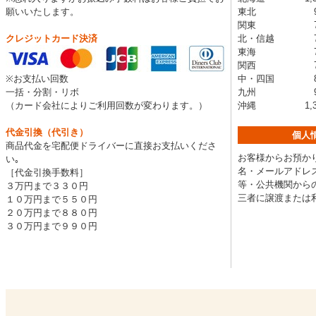
願いいたします。
東北 99
関東 77
クレジットカード決済
北・信越 77
東海 77
関西 77
※お支払い回数
中・四国 88
一括・分割・リボ
九州 99
（カード会社によりご利用回数が変わります。）
沖縄 1,32
代金引換（代引き）
個人
商品代金を宅配便ドライバーに直接お支払いくださ
お客様からお預かり
い｡
名・メールアドレス
［代金引換手数料］
等・公共機関から
３万円まで３３０円
三者に譲渡または
１０万円まで５５０円
２０万円まで８８０円
３０万円まで９９０円