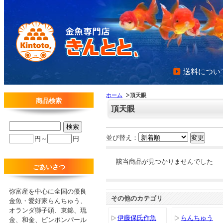
送料につい
ホーム
頂天眼
商品検索
頂天眼
並び替え：
円～
円
該当商品が見つかりませんでした
ごあいさつ
弥富産を中心に全国の優良
その他のカテゴリ
金魚・愛好家らんちゅう、
オランダ獅子頭、東錦、琉
伊藤保氏作魚
らんちゅう
金、和金、ピンポンパール