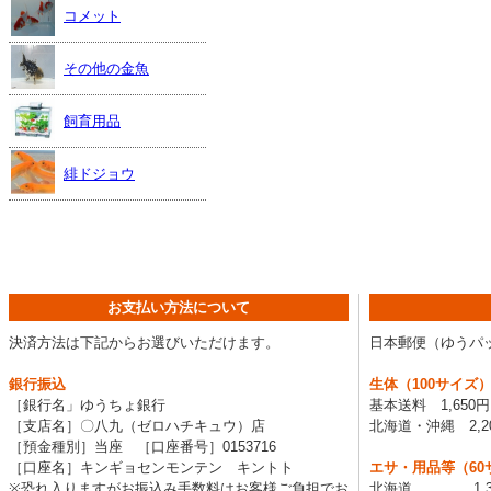
コメット
その他の金魚
飼育用品
緋ドジョウ
お支払い方法について
決済方法は下記からお選びいただけます。
日本郵便（ゆうパ
銀行振込
生体（100サイズ
［銀行名」ゆうちょ銀行
基本送料 1,650
［支店名］〇八九（ゼロハチキュウ）店
北海道・沖縄 2,2
［預金種別］当座 ［口座番号］0153716
［口座名］キンギョセンモンテン キントト
エサ・用品等（60
※恐れ入りますがお振込み手数料はお客様ご負担でお
北海道 1,3