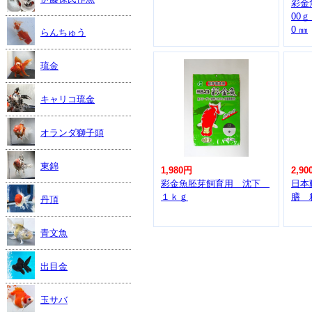
彩金
00ｇ
0 ㎜
らんちゅう
琉金
キャリコ琉金
オランダ獅子頭
東錦
1,980円
2,90
彩金魚胚芽飼育用 沈下
日本
１ｋｇ
膳 
丹頂
青文魚
出目金
玉サバ