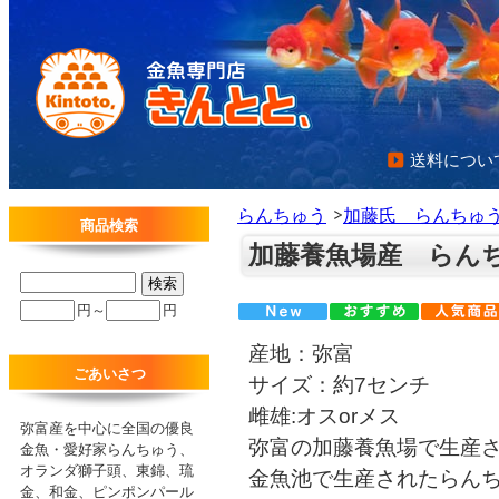
送料につい
らんちゅう
加藤氏 らんちゅ
商品検索
加藤養魚場産 らん
円～
円
産地：弥富
ごあいさつ
サイズ：約7センチ
雌雄:オスorメス
弥富産を中心に全国の優良
弥富の加藤養魚場で生産
金魚・愛好家らんちゅう、
オランダ獅子頭、東錦、琉
金魚池で生産されたらん
金、和金、ピンポンパール