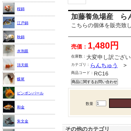
桜錦
加藤養魚場産 ら
江戸錦
こちらの個体を販売致
秋錦
1,480円
売価：
水泡眼
在庫数：
大変申し訳ござい
カテゴリ：
らんちゅう
頂天眼
商品コード：
RC16
蝶尾
ピンポンパール
数量
和金
朱文金
その他のカテゴリ