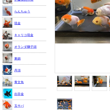
らんちゅう
琉金
キャリコ琉金
オランダ獅子頭
東錦
丹頂
青文魚
出目金
玉サバ