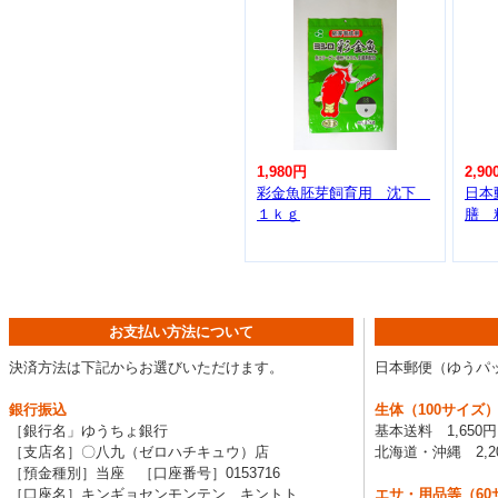
1,980円
2,90
彩金魚胚芽飼育用 沈下
日本
１ｋｇ
膳 
お支払い方法について
決済方法は下記からお選びいただけます。
日本郵便（ゆうパ
銀行振込
生体（100サイズ
［銀行名」ゆうちょ銀行
基本送料 1,650
［支店名］〇八九（ゼロハチキュウ）店
北海道・沖縄 2,2
［預金種別］当座 ［口座番号］0153716
［口座名］キンギョセンモンテン キントト
エサ・用品等（60