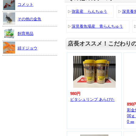
コメット
弥富産 らんちゅう
深見養
その他の金魚
深見養魚場産 青らんちゅう
飼育用品
店長オススメ！こだわり
緋ドジョウ
980円
ビタシュリンプ あらびた
890
彩金
00ｇ
0 ㎜