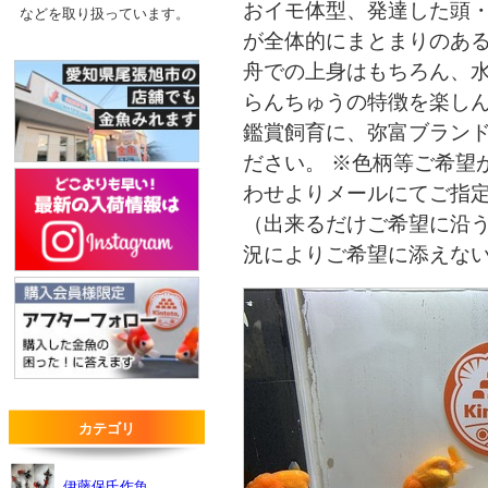
おイモ体型、発達した頭
などを取り扱っています。
が全体的にまとまりのあ
舟での上身はもちろん、
らんちゅうの特徴を楽し
鑑賞飼育に、弥富ブラン
ださい。 ※色柄等ご希望
わせよりメールにてご指
（出来るだけご希望に沿
況によりご希望に添えな
カテゴリ
伊藤保氏作魚