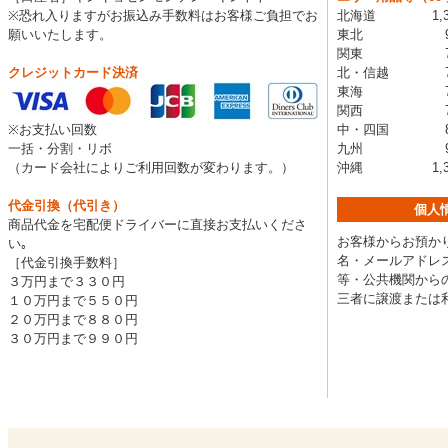
※恐れ入りますがお振込み手数料はお客様ご負担でお
北海道 1,3
願いいたします。
東北 99
関東 77
クレジットカード決済
北・信越 77
東海 77
関西 77
※お支払い回数
中・四国 88
一括・分割・リボ
九州 99
（カード会社によりご利用回数が変わります。）
沖縄 1,32
代金引換（代引き）
個人
商品代金を宅配便ドライバーに直接お支払いくださ
お客様からお預かり
い｡
名・メールアドレス
［代金引換手数料］
等・公共機関から
３万円まで３３０円
三者に譲渡または
１０万円まで５５０円
２０万円まで８８０円
３０万円まで９９０円