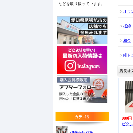
などを取り扱っています。
オラ
桜錦
和金
緋ド
店長オ
カテゴリ
980円
ビタシ
伊藤保氏作魚