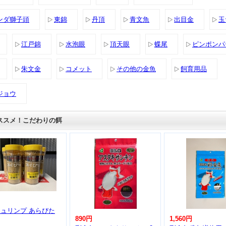
ンダ獅子頭
東錦
丹頂
青文魚
出目金
玉
江戸錦
水泡眼
頂天眼
蝶尾
ピンポンパ
朱文金
コメット
その他の金魚
飼育用品
ジョウ
ススメ！こだわりの餌
ュリンプ あらびた
890円
1,560円