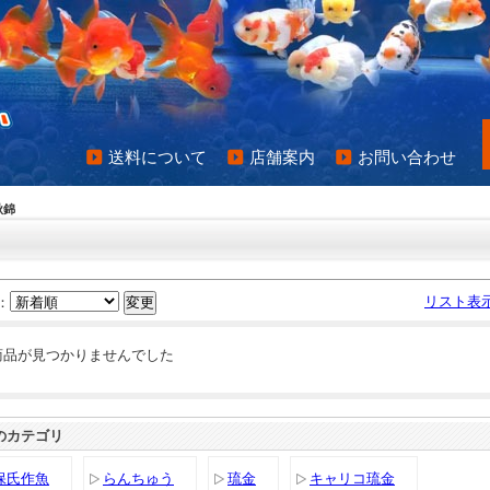
送料について
店舗案内
お問い合わせ
秋錦
リスト表
：
商品が見つかりませんでした
のカテゴリ
保氏作魚
らんちゅう
琉金
キャリコ琉金