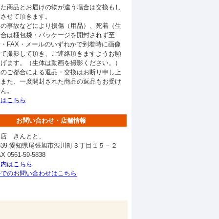
した商品とお届けの物が違う場合は交換もし
金させて頂きます。
中の事故などにより損傷（用品）、死着（生
場合は梱包袋・パッケージを開封されず至
・FAX・メールのいずれかで到着時に画像
にて撮影して頂き、ご連絡頂きますようお願
上げます。（生体は動画を撮影ください。）
様のご都合による返品・交換はお断り申し上
。また、一度開封された商品の返品もお受け
せん。
くはこちら
お問い合わせ・店舗情報
門店 きんとと、
-0839 愛知県尾張旭市渋川町３丁目１５－２
 0561-59-5838
案内はこちら
ルでのお問い合わせはこちら