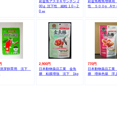
彩金魚アスタキサンチン 2
彩金魚稚魚増体用
00ｇ 沈下性 細粒 1.0～2.
性 ５００g A
0 ㎜
円
2,900円
770円
魚胚芽飼育用 沈下
日本動物薬品工業 金魚
日本動物薬品工業
ｇ
膳 粘膜増強 沈下 1kg
膳 増体色揚 浮上