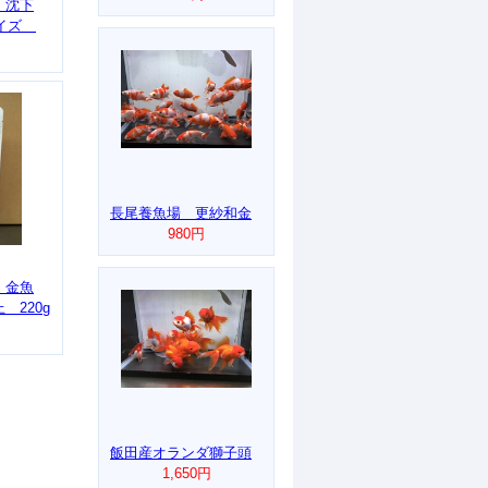
 沈下
サイズ
長尾養魚場 更紗和金
980円
 金魚
 220g
飯田産オランダ獅子頭
1,650円