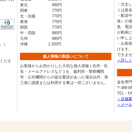
・注文
東北 990円
くは返
関東 770円
・配送
北・信越 770円
体）の
東海 770円
急、電話
関西 770円
か動画
中・四国 880円
い申し
九州 990円
・お客
。）
沖縄 1,320円
げます
できま
個人情報の取扱いについて
＞詳し
くださ
お客様からお預かりした大切な個人情報 ( 住所・氏
名・メールアドレスなど ) を、裁判所・警察機関
等・公共機関からの提出要請があった場合以外、第
金魚専
三者に譲渡または利用する事は一切ございません。
〒488
TEL・FAX
＞店舗
＞メー