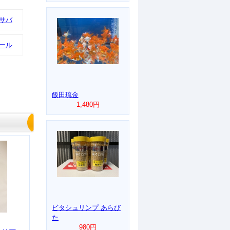
サバ
ール
飯田琉金
1,480円
ビタシュリンプ あらび
た
980円