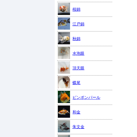
桜錦
江戸錦
秋錦
水泡眼
頂天眼
蝶尾
ピンポンパール
和金
朱文金