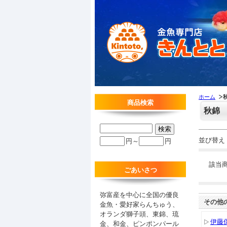
ホーム
商品検索
秋錦
並び替え
円～
円
該当
ごあいさつ
弥富産を中心に全国の優良
その他
金魚・愛好家らんちゅう、
オランダ獅子頭、東錦、琉
伊藤
金、和金、ピンポンパール