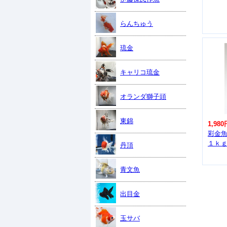
らんちゅう
琉金
キャリコ琉金
オランダ獅子頭
東錦
1,980
彩金
１ｋ
丹頂
青文魚
出目金
玉サバ